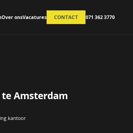
n
Over ons
Vacatures
CONTACT
071 362 3770
 te Amsterdam
ing kantoor