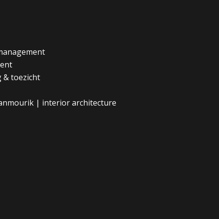
wmanagement
ent
 & toezicht
vanmourik | interior architecture